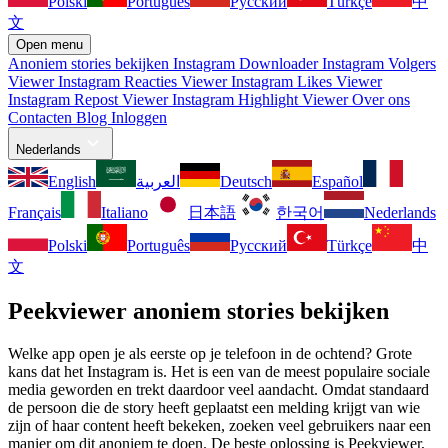
Polski
Português
Русский
Türkçe
中
文
Open menu
Anoniem stories bekijken
Instagram Downloader
Instagram Volgers
Viewer
Instagram Reacties Viewer
Instagram Likes Viewer
Instagram Repost Viewer
Instagram Highlight Viewer
Over ons
Contacten
Blog
Inloggen
Nederlands
English
العربية
Deutsch
Español
Français
Italiano
日本語
한국어
Nederlands
Polski
Português
Русский
Türkçe
中
文
Peekviewer anoniem stories bekijken
Welke app open je als eerste op je telefoon in de ochtend? Grote
kans dat het Instagram is. Het is een van de meest populaire sociale
media geworden en trekt daardoor veel aandacht. Omdat standaard
de persoon die de story heeft geplaatst een melding krijgt van wie
zijn of haar content heeft bekeken, zoeken veel gebruikers naar een
manier om dit anoniem te doen. De beste oplossing is Peekviewer,