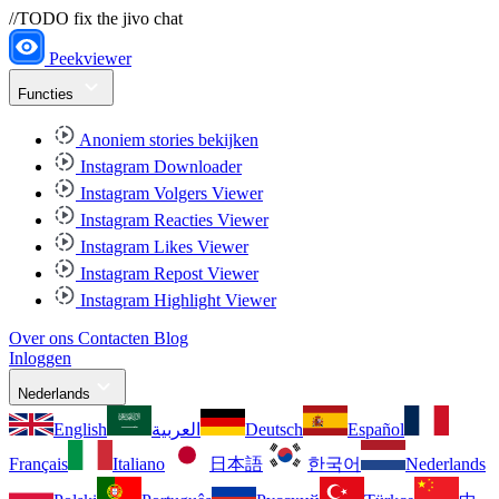
//TODO fix the jivo chat
Peekviewer
Functies
Anoniem stories bekijken
Instagram Downloader
Instagram Volgers Viewer
Instagram Reacties Viewer
Instagram Likes Viewer
Instagram Repost Viewer
Instagram Highlight Viewer
Over ons
Contacten
Blog
Inloggen
Nederlands
English
العربية
Deutsch
Español
Français
Italiano
日本語
한국어
Nederlands