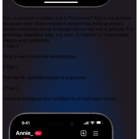
Dus, in een paar woorden, wat is Peekviewer? Het is een geheime
Instagram story viewer waarmee mensen hun recht op privacy
kunnen uitoefenen en op de hoogte blijven van wat er gebeurt. Een
geweldige dagelijkse hulp, zeg maar. Je kunt het in 3 eenvoudige
stappen gaan gebruiken.
1
Stap
1
Meld je aan en kies een betalingsplan.
2
Stap
2
Plak hun IG-gebruikersnaam of paginalink.
3
Stap
3
Anoniem Instagram story bekijken in de verborgen modus.