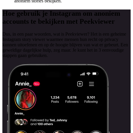
anoniem stories bekijken.
Hoe gebruik je Instagram om
anoniem
accounts te bekijken met Peekviewer
Dus, in een paar woorden, wat is Peekviewer? Het is een geheime
Instagram story viewer waarmee mensen hun recht op privacy
kunnen uitoefenen en op de hoogte blijven van wat er gebeurt. Een
geweldige dagelijkse hulp, zeg maar. Je kunt het in 3 eenvoudige
stappen gaan gebruiken.