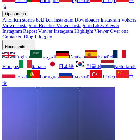
Polski
Português
Русский
Türkçe
中
文
Open menu
Anoniem stories bekijken
Instagram Downloader
Instagram Volgers
Viewer
Instagram Reacties Viewer
Instagram Likes Viewer
Instagram Repost Viewer
Instagram Highlight Viewer
Over ons
Contacten
Blog
Inloggen
Nederlands
English
العربية
Deutsch
Español
Français
Italiano
日本語
한국어
Nederlands
Polski
Português
Русский
Türkçe
中
文