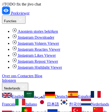
//TODO fix the jivo chat
Peekviewer
Functies
Anoniem stories bekijken
Instagram Downloader
Instagram Volgers Viewer
Instagram Reacties Viewer
Instagram Likes Viewer
Instagram Repost Viewer
Instagram Highlight Viewer
Over ons
Contacten
Blog
Inloggen
Nederlands
English
العربية
Deutsch
Español
Français
Italiano
日本語
한국어
Nederlands