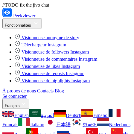
//TODO fix the jivo chat
Peekviewer
Fonctionnalités
Visionneuse anonyme de story
Téléchargeur Instagram
Visionneuse de followers Instagram
Visionneuse de commentaires Instagram
Visionneuse de likes Instagram
Visionneuse de reposts Instagram
Visionneuse de highlights Instagram
À propos de nous
Contacts
Blog
Se connecter
Français
English
العربية
Deutsch
Español
Français
Italiano
日本語
한국어
Nederlands