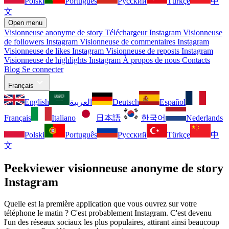
Polski
Português
Русский
Türkçe
中
文
Open menu
Visionneuse anonyme de story
Téléchargeur Instagram
Visionneuse
de followers Instagram
Visionneuse de commentaires Instagram
Visionneuse de likes Instagram
Visionneuse de reposts Instagram
Visionneuse de highlights Instagram
À propos de nous
Contacts
Blog
Se connecter
Français
English
العربية
Deutsch
Español
Français
Italiano
日本語
한국어
Nederlands
Polski
Português
Русский
Türkçe
中
文
Peekviewer visionneuse anonyme de story
Instagram
Quelle est la première application que vous ouvrez sur votre
téléphone le matin ? C'est probablement Instagram. C'est devenu
l'un des réseaux sociaux les plus populaires, attirant ainsi beaucoup