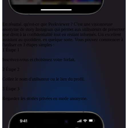
En résumé, qu'est-ce que Peekviewer ? C'est une visionneuse
anonyme de story Instagram qui permet aux utilisateurs de préserver
leur droit à la confidentialité tout en restant informés. Un excellent
assistant au quotidien, en quelque sorte. Vous pouvez commencer à
l'utiliser en 3 étapes simples :
1
Étape
1
Inscrivez-vous et choisissez votre forfait.
2
Étape
2
Collez le nom d'utilisateur ou le lien du profil.
3
Étape
3
Regardez les stories privées en mode anonyme.