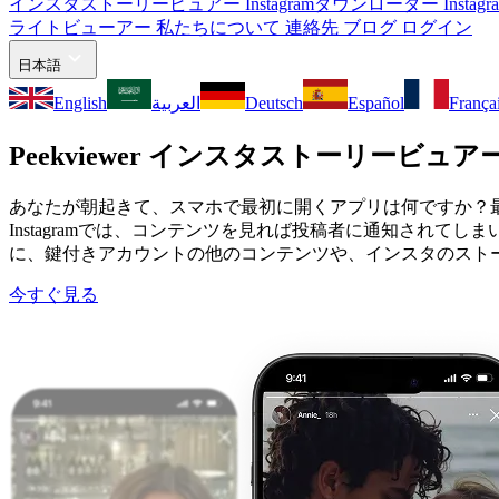
インスタストーリービュアー
Instagramダウンローダー
Inst
ライトビューアー
私たちについて
連絡先
ブログ
ログイン
日本語
English
العربية
Deutsch
Español
França
Peekviewer インスタストーリービュア
あなたが朝起きて、スマホで最初に開くアプリは何ですか？最初に
Instagramでは、コンテンツを見れば投稿者に通知され
に、鍵付きアカウントの他のコンテンツや、インスタのストーリ
今すぐ見る