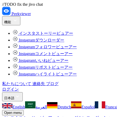
//TODO fix the jivo chat
Peekviewer
機能
インスタストーリービュアー
Instagramダウンローダー
Instagramフォロワービューアー
Instagramコメントビューアー
Instagramいいねビューアー
Instagramリポストビューアー
Instagramハイライトビューアー
私たちについて
連絡先
ブログ
ログイン
日本語
English
العربية
Deutsch
Español
França
Open menu