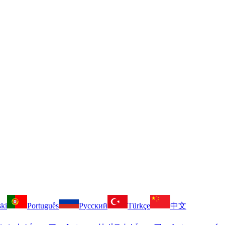
ski
Português
Русский
Türkçe
中文