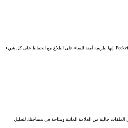
يمكن للوالدين استخدام أداة التحميل الخاصة هذه لمتابعة القصص والمنشورات والريلز التي يشاركها أطفالهم داخل مساحتهم في Peekviewer. إنها طريقة آمنة للبقاء على اطلاع مع الحفاظ على كل شيء
لبحث. بمجرد الحفظ، تكون الملفات خالية من العلامة المائية ومتاحة في مساحتك لتحليل