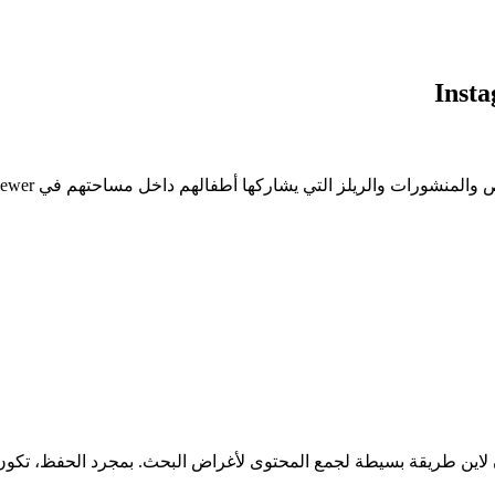
ة للشركات والمنافسين، يوفر التحميل من Instagram اون لاين طريقة بسيطة لجمع المحتوى لأغراض ا