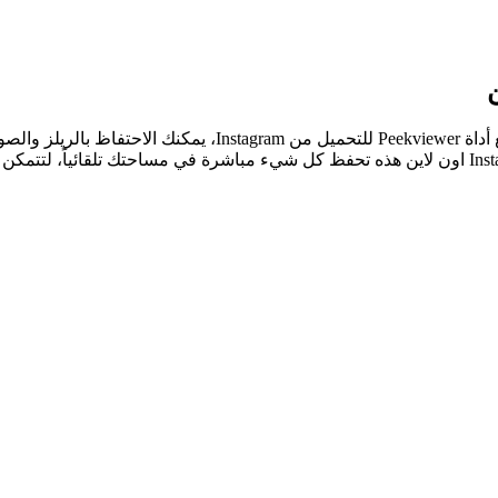
ليس كل ريل أو صورة أو قصة يجب أن تختفي لحظة مرورك عليها. م