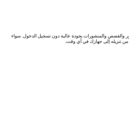
ع أداة Peekviewer للتحميل من Instagram، يمكنك الاحتفاظ بالريلز والصور والقصص والمنشورات بجودة عالية دون تسجيل الدخول. سواء