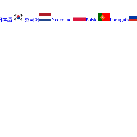
日本語
한국어
Nederlands
Polski
Português