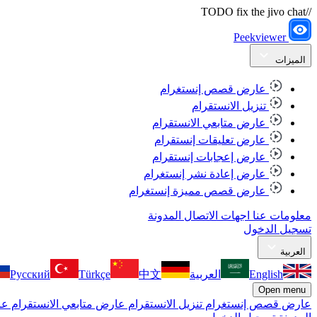
//TODO fix the jivo chat
Peekviewer
الميزات
عارض قصص إنستغرام
تنزيل الانستقرام
عارض متابعي الانستقرام
عارض تعليقات إنستقرام
عارض إعجابات إنستقرام
عارض إعادة نشر إنستغرام
عارض قصص مميزة إنستغرام
معلومات عنا
اجهات الاتصال
المدونة
تسجيل الدخول
العربية
English
العربية
中文
Türkçe
Русский
Open menu
عارض قصص إنستغرام
تنزيل الانستقرام
عارض متابعي الانستقرام
عا