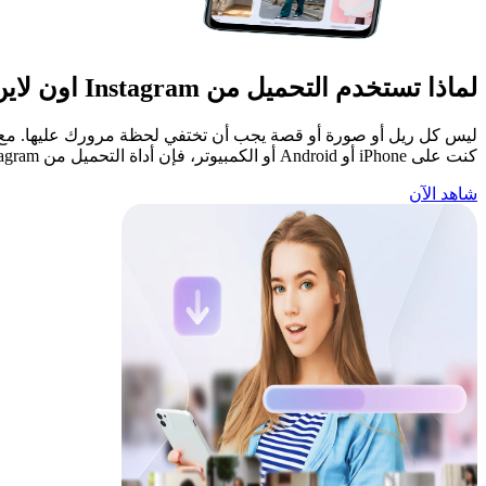
لماذا تستخدم التحميل من Instagram اون لاين
كنت على iPhone أو Android أو الكمبيوتر، فإن أداة التحميل من Instagram اون لاين هذه تحفظ كل شيء مباشرة في مساحتك تلقائياً، لتتمكن من تنزيله إلى جهازك في أي وقت.
شاهد الآن