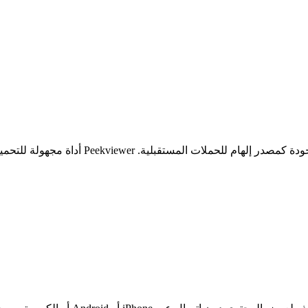
Pe أداة مجهولة للتحميل من Instagram تبقي كل أبحاثك خاصة ومتاحة.