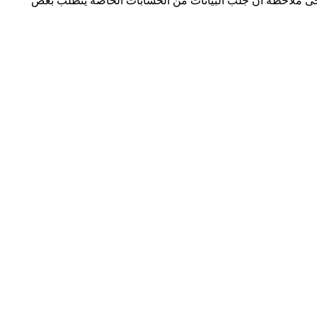
ميل من Instagram هذه لعرض المحتوى دون اتصال عبر iPhone أو Android أو الكمبيوتر. يرجى ملاحظة أن جلب البيانات من الحسابات الخاصة يتطلب بعض