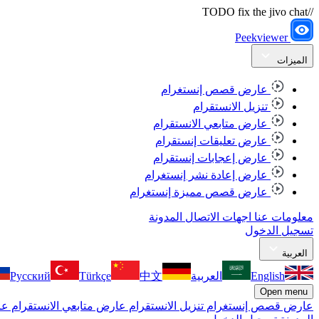
//TODO fix the jivo chat
Peekviewer
الميزات
عارض قصص إنستغرام
تنزيل الانستقرام
عارض متابعي الانستقرام
عارض تعليقات إنستقرام
عارض إعجابات إنستقرام
عارض إعادة نشر إنستغرام
عارض قصص مميزة إنستغرام
معلومات عنا
اجهات الاتصال
المدونة
تسجيل الدخول
العربية
English
العربية
中文
Türkçe
Русский
Open menu
عارض قصص إنستغرام
تنزيل الانستقرام
عارض متابعي الانستقرام
عا