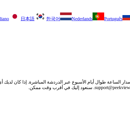
aliano
日本語
한국어
Nederlands
Português