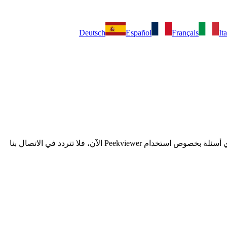
Deutsch
Español
Français
It
بمجرد التسجيل، ستحصل على إمكانية الوصول إلى دعم العملاء على مدار الساعة طوال أيام الأسبوع عبر الدردشة المباشرة. إذا كان لديك أي أسئلة بخصوص استخدام Peekviewer الآن، فلا تتردد في الاتصال بنا