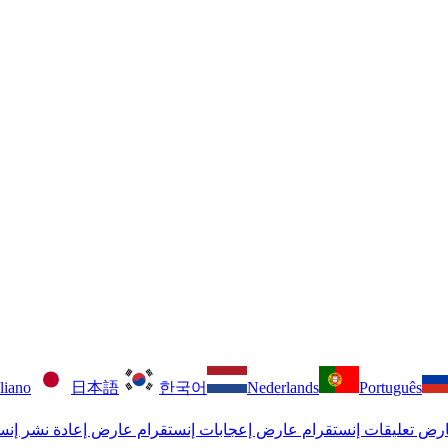
aliano
日本語
한국어
Nederlands
Português
رض تعليقات إنستقرام
عارض إعجابات إنستقرام
عارض إعادة نشر إنس