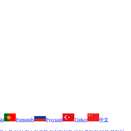
ski
Português
Русский
Türkçe
中文