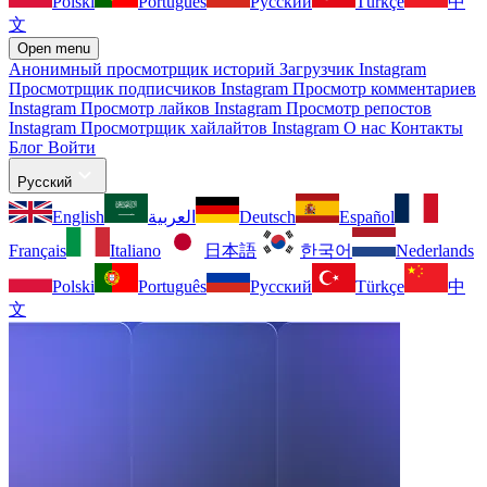
Polski
Português
Русский
Türkçe
中
文
Open menu
Анонимный просмотрщик историй
Загрузчик Instagram
Просмотрщик подписчиков Instagram
Просмотр комментариев
Instagram
Просмотр лайков Instagram
Просмотр репостов
Instagram
Просмотрщик хайлайтов Instagram
О нас
Контакты
Блог
Войти
Русский
English
العربية
Deutsch
Español
Français
Italiano
日本語
한국어
Nederlands
Polski
Português
Русский
Türkçe
中
文