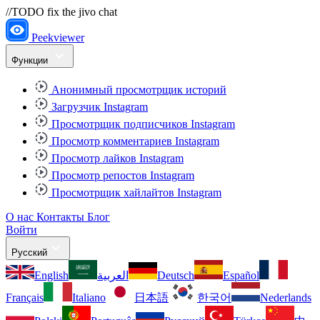
//TODO fix the jivo chat
Peekviewer
Функции
Анонимный просмотрщик историй
Загрузчик Instagram
Просмотрщик подписчиков Instagram
Просмотр комментариев Instagram
Просмотр лайков Instagram
Просмотр репостов Instagram
Просмотрщик хайлайтов Instagram
О нас
Контакты
Блог
Войти
Русский
English
العربية
Deutsch
Español
Français
Italiano
日本語
한국어
Nederlands