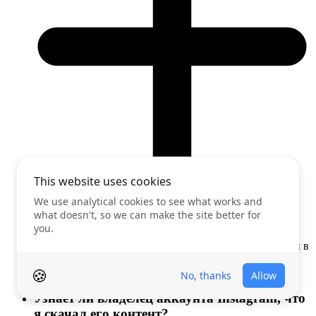
С этим загрузчиком Instagram вы можете сохранять
рилсы, публикации, фото, отмеченные изображения и
истории в высоком качестве. Анонимный загрузчик
Instagram гарантирует, что файлы будут в безопасности в
вашем пространстве 3 месяца, давая вам достаточно
времени, чтобы вернуться к ним и скачать.
Узнает ли владелец аккаунта Instagram, что
я скачал его контент?