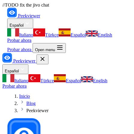
//TODO fix the jivo chat
Peekviewer
Español
Italiano
Türkçe
Español
English
Probar ahora
Probar ahora
Open menu
Peekviewer
Español
Italiano
Türkçe
Español
English
Probar ahora
Inicio
Blog
Peekviewer