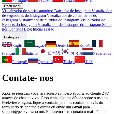
Português
Русский
Türkçe
中文
Open menu
Visualizador de stories anonimo
Baixador de Instagram
Visualizador
de seguidores do Instagram
Visualizador de comentários do
Instagram
Visualizador de curtidas do Instagram
Visualizador de
Reposts do Instagram
Visualizador de destaques do Instagram
Sobre
nós
Contatos
Blog
Iniciar sessão
Português
English
العربية
Deutsch
Español
Français
Italiano
日本語
한국어
Nederlands
Português
Русский
Türkçe
中文
Contate-
nos
Após se registrar, você terá acesso ao nosso suporte ao cliente 24/7
através de chat ao vivo. Caso tenha alguma dúvida sobre o uso do
Peekviewer agora, fique à vontade para nos contatar através do
formulário de contato à direita ou envie um e-mail para
support@peekviewer.com. Entraremos em contato o mais rápido