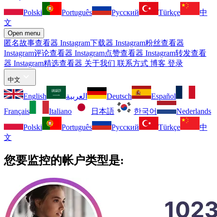
Polski
Português
Русский
Türkçe
中
文
Open menu
匿名故事查看器
Instagram下载器
Instagram粉丝查看器
Instagram评论查看器
Instagram点赞查看器
Instagram转发查看
器
Instagram精选查看器
关于我们
联系方式
博客
登录
中文
English
العربية
Deutsch
Español
Français
Italiano
日本語
한국어
Nederlands
Polski
Português
Русский
Türkçe
中
文
您要监控的帐户类型是: