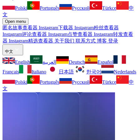
Polski
Português
Русский
Türkçe
中
文
Open menu
匿名故事查看器
Instagram下载器
Instagram粉丝查看器
Instagram评论查看器
Instagram点赞查看器
Instagram转发查看
器
Instagram精选查看器
关于我们
联系方式
博客
登录
中文
English
العربية
Deutsch
Español
Français
Italiano
日本語
한국어
Nederlands
Polski
Português
Русский
Türkçe
中
文