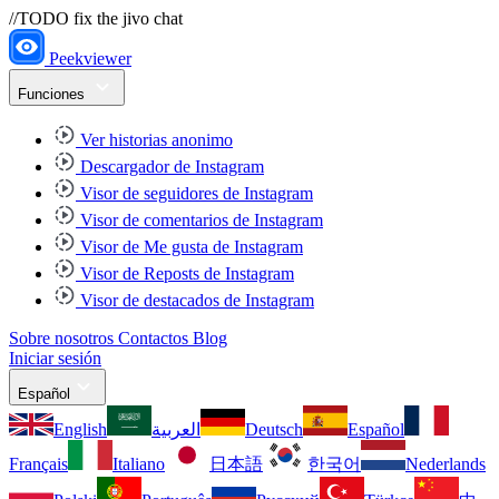
//TODO fix the jivo chat
Peekviewer
Funciones
Ver historias anonimo
Descargador de Instagram
Visor de seguidores de Instagram
Visor de comentarios de Instagram
Visor de Me gusta de Instagram
Visor de Reposts de Instagram
Visor de destacados de Instagram
Sobre nosotros
Contactos
Blog
Iniciar sesión
Español
English
العربية
Deutsch
Español
Français
Italiano
日本語
한국어
Nederlands