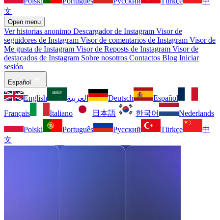
Polski
Português
Русский
Türkçe
中
文
Open menu
Ver historias anonimo
Descargador de Instagram
Visor de
seguidores de Instagram
Visor de comentarios de Instagram
Visor de
Me gusta de Instagram
Visor de Reposts de Instagram
Visor de
destacados de Instagram
Sobre nosotros
Contactos
Blog
Iniciar
sesión
Español
English
العربية
Deutsch
Español
Français
Italiano
日本語
한국어
Nederlands
Polski
Português
Русский
Türkçe
中
文