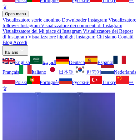
Polski
Português
Русский
Türkçe
中
文
Open menu
Visualizzatore storie anonimo
Downloader Instagram
Visualizzatore
follower Instagram
Visualizzatore dei commenti di Instagram
Visualizzatore dei Mi piace di Instagram
Visualizzatore dei Repost
di Instagram
Visualizzatore highlight Instagram
Chi siamo
Contatti
Blog
Accedi
Italiano
English
العربية
Deutsch
Español
Français
Italiano
日本語
한국어
Nederlands
Polski
Português
Русский
Türkçe
中
文