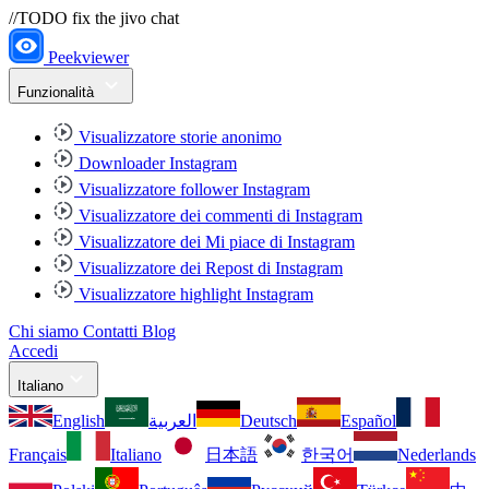
//TODO fix the jivo chat
Peekviewer
Funzionalità
Visualizzatore storie anonimo
Downloader Instagram
Visualizzatore follower Instagram
Visualizzatore dei commenti di Instagram
Visualizzatore dei Mi piace di Instagram
Visualizzatore dei Repost di Instagram
Visualizzatore highlight Instagram
Chi siamo
Contatti
Blog
Accedi
Italiano
English
العربية
Deutsch
Español
Français
Italiano
日本語
한국어
Nederlands