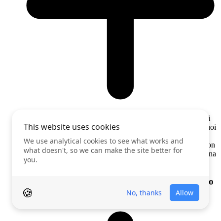
Sì, puoi vederlo con Peekviewer. L'app per vedere gli ultimi
seguiti su Instagram ti permette di farlo in modo discreto. Puoi
vedere follower Instagram in modo anonimo – nome, foto
profilo e data del follow – così il proprietario dell'account non
lo saprà mai. Otterrai un quadro chiaro degli ultimi seguiti una
volta che il sistema avrà finito di raccogliere i dati.
I visualizzatori di follower Instagram mostrano
la data esatta in cui qualcuno ha iniziato a
seguire?