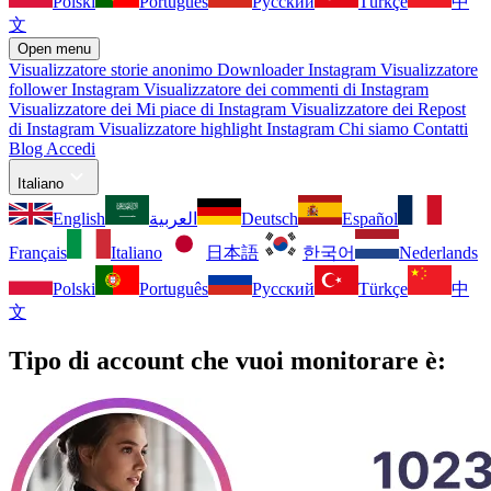
Polski
Português
Русский
Türkçe
中
文
Open menu
Visualizzatore storie anonimo
Downloader Instagram
Visualizzatore
follower Instagram
Visualizzatore dei commenti di Instagram
Visualizzatore dei Mi piace di Instagram
Visualizzatore dei Repost
di Instagram
Visualizzatore highlight Instagram
Chi siamo
Contatti
Blog
Accedi
Italiano
English
العربية
Deutsch
Español
Français
Italiano
日本語
한국어
Nederlands
Polski
Português
Русский
Türkçe
中
文
Tipo di account che vuoi monitorare è: