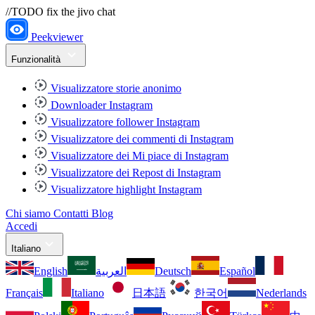
//TODO fix the jivo chat
Peekviewer
Funzionalità
Visualizzatore storie anonimo
Downloader Instagram
Visualizzatore follower Instagram
Visualizzatore dei commenti di Instagram
Visualizzatore dei Mi piace di Instagram
Visualizzatore dei Repost di Instagram
Visualizzatore highlight Instagram
Chi siamo
Contatti
Blog
Accedi
Italiano
English
العربية
Deutsch
Español
Français
Italiano
日本語
한국어
Nederlands